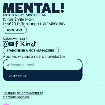
Moien News Médias SARL
15 rue Émile Mark
L-4620 Differdange LUXEMBOURG
CONTACT
Suivez-nous !
S’ABONNER À NOS MAGAZINES
Abonnez-vous à notre newsletter
Adresse
email
*
JE M’ABONNE
Politique de confidentialité
Mentions légales