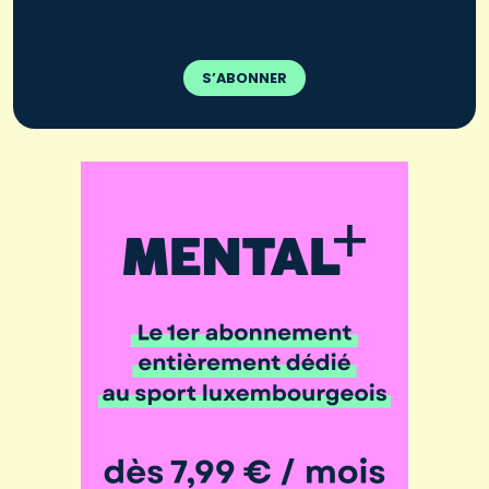
S’ABONNER