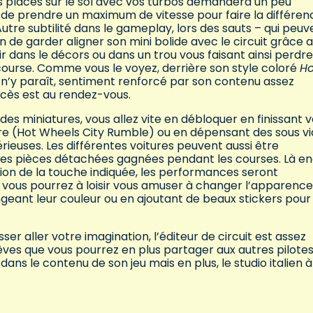
ts placés sur le sol avec vos turbos demandera un peu
 de prendre un maximum de vitesse pour faire la différen
utre subtilité dans le gameplay, lors des sauts – qui peuv
n de garder aligner son mini bolide avec le circuit grâce 
ir dans le décors ou dans un trou vous faisant ainsi perdr
course. Comme vous le voyez, derrière son style coloré
Ho
 n’y paraît, sentiment renforcé par son contenu assez
uccès est au rendez-vous.
s miniatures, vous allez vite en débloquer en finissant 
e (Hot Wheels City Rumble) ou en dépensant des sous vi
rieuses. Les différentes voitures peuvent aussi être
 les pièces détachées gagnées pendant les courses. Là e
ssion de la touche indiquée, les performances seront
, vous pourrez à loisir vous amuser à changer l’apparenc
angeant leur couleur ou en ajoutant de beaux stickers pour
ser aller votre imagination, l’éditeur de circuit est assez
êves que vous pourrez en plus partager aux autres pilote
ns le contenu de son jeu mais en plus, le studio italien à