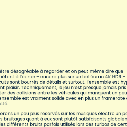
d’être désagréable à regarder et on peut même dire que
pètent à l’écran – encore plus sur un bel écran 4K HDR – 
cuits sont bourrés de détails et surtout, l’ensemble est h
nt plaisir. Techniquement, le jeu n’est presque jamais pris
r des collisions entre les véhicules qui manquent un peu
l'ensemble est vraiment solide avec en plus un framerate 
sté.
 serons un peu plus réservés sur les musiques électro un p
es bruitages quant à eux sont plutôt satisfaisants global
différents bruits parfois utilisés lors des turbos de cer