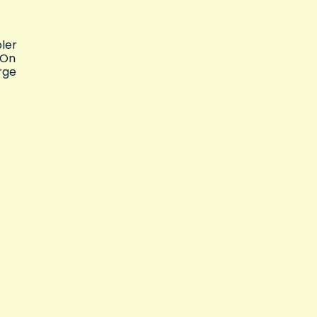
ler
 On
arge