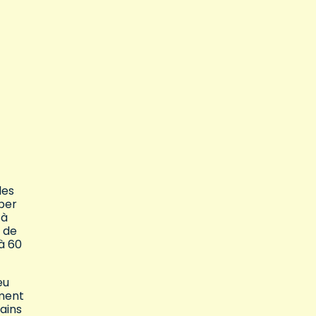
les
yper
 à
 de
à 60
eu
ement
tains