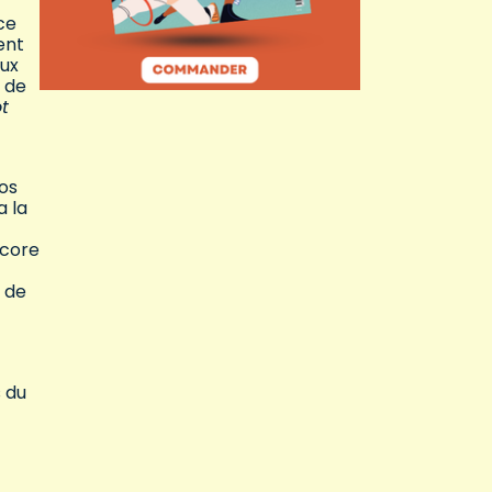
ce
ent
aux
e de
t
vos
a la
ncore
e de
s du