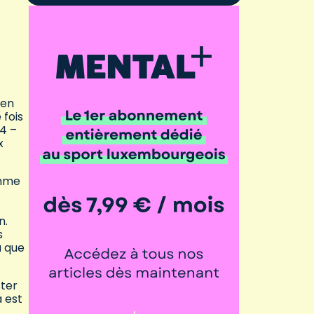
 en
 fois
84 –
x
omme
n.
s
u que
ster
a est