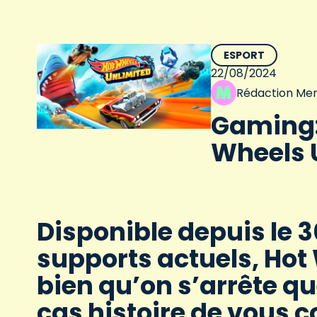
ESPORT
22/08/2024
Rédaction Men
Gaming: 
Wheels 
Disponible depuis le 
supports actuels, Hot
bien qu’on s’arrête q
cas histoire de vous 