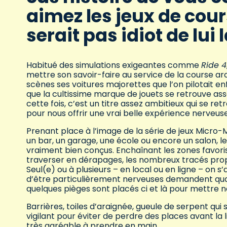
aimez les jeux de cour
serait pas idiot de lui
Habitué des simulations exigeantes comme
Ride 4
mettre son savoir-faire au service de la course a
scènes ses voitures majorettes que l’on pilotait en
que la cultissime marque de jouets se retrouve asso
cette fois, c’est un titre assez ambitieux qui se r
pour nous offrir une vrai belle expérience nerveuse
Prenant place à l’image de la série de jeux Micr
un bar, un garage, une école ou encore un salon, les
vraiment bien conçus. Enchaînant les zones favorisa
traverser en dérapages, les nombreux tracés propo
Seul(e) ou à plusieurs – en local ou en ligne – o
d’être particulièrement nerveuses demandent quand
quelques pièges sont placés ci et là pour mettre n
Barrières, toiles d’araignée, gueule de serpent qui 
vigilant pour éviter de perdre des places avant la 
très agréable à prendre en main.