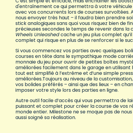
C’est simple et efficace, mais enchaîner les boos
d'entraînement ce qui permettra à votre véhicule
avec vos concurrents lors de courses survoltées. A
nous envoyer très haut – il faudra bien prendre soi
stick analogiques sans quoi vous risquez bien de fin
précieuses secondes le temps de revenir dans la 
Wheels Unleashed
cache un jeu plus complet qu’il
complet qui risque en plus de se renforcer si le s
Si vous commencez vos parties avec quelques bolide
courses en tête dans le sympathique mode carrièr
monnaie du jeu pour ouvrir de petites boîtes mysté
améliorées facilement dans le garage en utilisant
tout est simplifié à l’extrême et d’une simple pre
améliorées.Toujours au niveau de la customisation
vos bolides préférés – ainsi que des lieux – en ch
imposer votre style lors des parties en ligne.
Autre outil facile d’accès qui vous permettra de lais
puissant et complet pour créer la course de vos r
monde entier. Milestone ne se moque pas de nous da
aussi soigné sa réalisation.