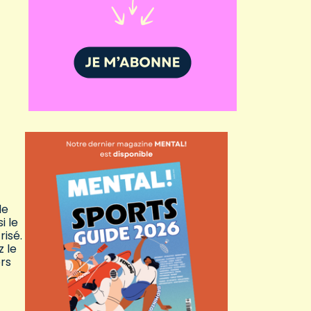
de
i le
isé.
z le
rs