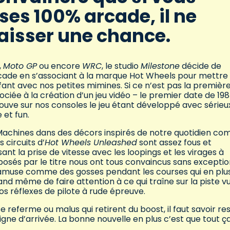
ses 100% arcade, il ne
 laisser une chance.
,
Moto GP
ou encore
WRC
, le studio
Milestone
décide de
rcade en s’associant à la marque Hot Wheels pour mettre
fant avec nos petites mimines. Si ce n’est pas la première
ciée à la création d’un jeu vidéo – le premier date de 19
etrouve sur nos consoles le jeu étant développé avec sérieu
 et fun.
o-Machines dans des décors inspirés de notre quotidien c
 circuits d’
Hot Wheels Unleashed
sont assez fous et
nt la prise de vitesse avec les loopings et les virages à
sés par le titre nous ont tous convaincus sans exceptio
n s’amuse comme des gosses pendant les courses qui en plu
 même de faire attention à ce qui traîne sur la piste v
os réflexes de pilote à rude épreuve.
se referme ou malus qui retirent du boost, il faut savoir re
ligne d’arrivée. La bonne nouvelle en plus c’est que tout ç