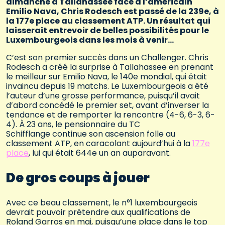
dimanche à Tallahassee face à l’américain
Emilio Nava, Chris Rodesch est passé de la 239e, à
la 177e place au classement ATP. Un résultat qui
laisserait entrevoir de belles possibilités pour le
Luxembourgeois dans les mois à venir…
C’est son premier succès dans un Challenger. Chris
Rodesch a créé la surprise à Tallahassee en prenant
le meilleur sur Emilio Nava, le 140e mondial, qui était
invaincu depuis 19 matchs. Le Luxembourgeois a été
l’auteur d’une grosse performance, puisqu’il avait
d’abord concédé le premier set, avant d’inverser la
tendance et de remporter la rencontre (4-6, 6-3, 6-
4). À 23 ans, le pensionnaire du TC
Schifflange continue son ascension folle au
classement ATP, en caracolant aujourd’hui à la
177e
place
, lui qui était 644e un an auparavant.
De gros coups à jouer
Avec ce beau classement, le n°1 luxembourgeois
devrait pouvoir prétendre aux qualifications de
Roland Garros en mai, puisqu’une place dans le top