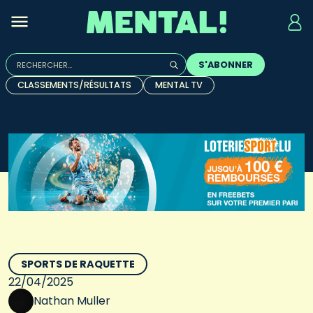
Rechercher :
S'ABONNER
Quand les résultats de l'auto-complétion sont disponibles, u
CLASSEMENTS/RÉSULTATS
MENTAL TV
SPORTS DE RAQUETTE
22/04/2025
Nathan Muller