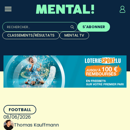
Rechercher :
S'ABONNER
Quand les résultats de l'auto-complétion sont disponibles, u
CLASSEMENTS/RÉSULTATS
MENTAL TV
FOOTBALL
08/06/2026
Thomas Kauffmann