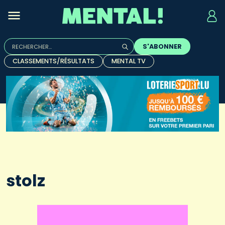
Rechercher :
S'ABONNER
Quand les résultats de l'auto-complétion sont disponibles, u
CLASSEMENTS/RÉSULTATS
MENTAL TV
stolz