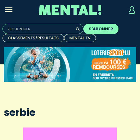
Rechercher :
S'ABONNER
Quand les résultats de l'auto-complétion sont disponibles, u
CLASSEMENTS/RÉSULTATS
MENTAL TV
serbie