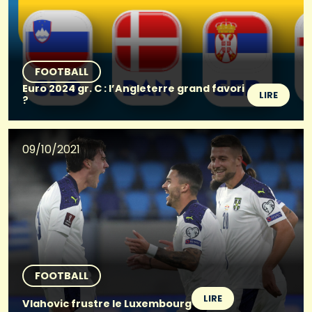
FOOTBALL
Euro 2024 gr. C : l’Angleterre grand favori
LIRE
?
09/10/2021
FOOTBALL
LIRE
Vlahovic frustre le Luxembourg