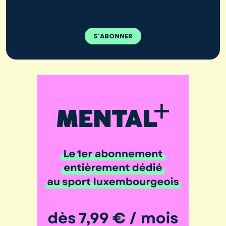
S’ABONNER