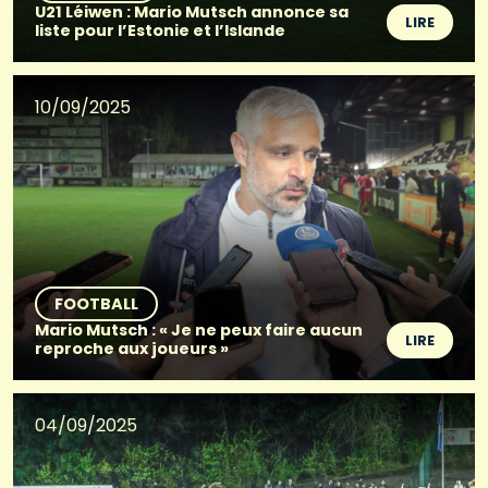
U21 Léiwen : Mario Mutsch annonce sa
LIRE
liste pour l’Estonie et l’Islande
10/09/2025
FOOTBALL
Mario Mutsch : « Je ne peux faire aucun
LIRE
reproche aux joueurs »
04/09/2025