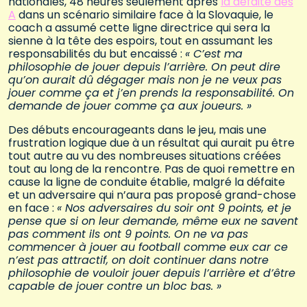
nationales, 48 heures seulement après
la défaite des
A
dans un scénario similaire face à la Slovaquie, le
coach a assumé cette ligne directrice qui sera la
sienne à la tête des espoirs, tout en assumant les
responsabilités du but encaissé :
« C’est ma
philosophie de jouer depuis l’arrière. On peut dire
qu’on aurait dû dégager mais non je ne veux pas
jouer comme ça et j’en prends la responsabilité. On
demande de jouer comme ça aux joueurs. »
Des débuts encourageants dans le jeu, mais une
frustration logique due à un résultat qui aurait pu être
tout autre au vu des nombreuses situations créées
tout au long de la rencontre. Pas de quoi remettre en
cause la ligne de conduite établie, malgré la défaite
et un adversaire qui n’aura pas proposé grand-chose
en face :
« Nos adversaires du soir ont 9 points, et je
pense que si on leur demande, même eux ne savent
pas comment ils ont 9 points. On ne va pas
commencer à jouer au football comme eux car ce
n’est pas attractif, on doit continuer dans notre
philosophie de vouloir jouer depuis l’arrière et d’être
capable de jouer contre un bloc bas. »