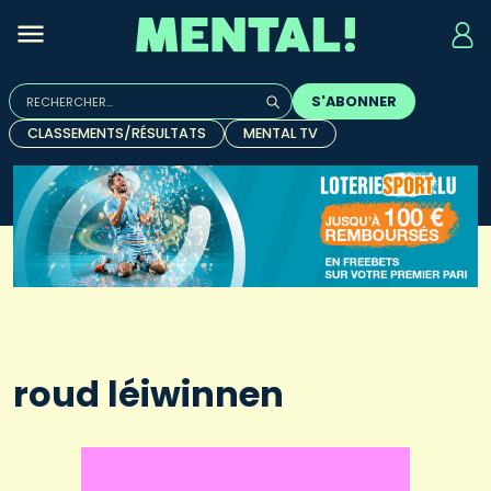
Rechercher :
S'ABONNER
Quand les résultats de l'auto-complétion sont disponibles, u
CLASSEMENTS/RÉSULTATS
MENTAL TV
roud léiwinnen