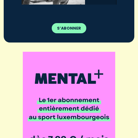
S’ABONNER