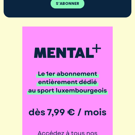
S’ABONNER