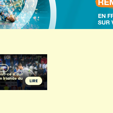
5
LL
st-ce si dur
n Irlande du
LIRE