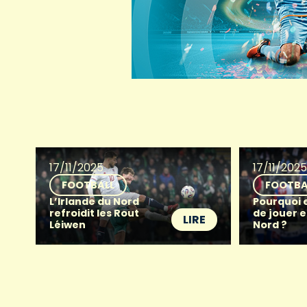
17/11/2025
17/11/202
FOOTBALL
FOOTBA
L’Irlande du Nord
Pourquoi e
refroidit les Rout
de jouer e
LIRE
Léiwen
Nord ?