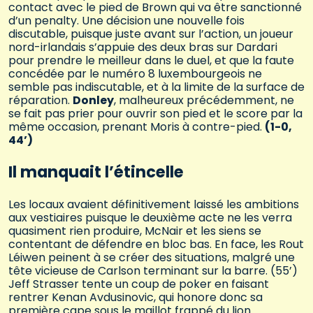
contact avec le pied de Brown qui va être sanctionné
d’un penalty. Une décision une nouvelle fois
discutable, puisque juste avant sur l’action, un joueur
nord-irlandais s’appuie des deux bras sur Dardari
pour prendre le meilleur dans le duel, et que la faute
concédée par le numéro 8 luxembourgeois ne
semble pas indiscutable, et à la limite de la surface de
réparation.
Donley
, malheureux précédemment, ne
se fait pas prier pour ouvrir son pied et le score par la
même occasion, prenant Moris à contre-pied.
(1-0,
44’)
Il manquait l’étincelle
Les locaux avaient définitivement laissé les ambitions
aux vestiaires puisque le deuxième acte ne les verra
quasiment rien produire, McNair et les siens se
contentant de défendre en bloc bas. En face, les Rout
Léiwen peinent à se créer des situations, malgré une
tête vicieuse de Carlson terminant sur la barre. (55’)
Jeff Strasser tente un coup de poker en faisant
rentrer Kenan Avdusinovic, qui honore donc sa
première cape sous le maillot frappé du lion.