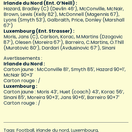
Irlande du Nord (Ent. O’Neill) :
Hazard, Bradley (C) (Devlin 46’), McConville, McNair,
Brown, Lewis (Kelly 82’), McDonnell (Magennis 67),
Lyons (Smyth 53’), Galbraith, Price, Donley (Marshall
67’)
Luxembourg (Ent. Strasser) :
Moris, Jans (C), Carlson, Korac, M.Martins (Dzogovic
87’), Olesen (Moreira 67’), Barreiro, C.Martins, O.Thill
(Muratovic 80’), Dardari (Avdusinovic 67’), Sinani
Avertissements :
Irlande du Nord :
Carton jaune : McConville 81’, Smyth 85′, Hazard 90+1′,
McNair 90+3′
Carton rouge : /
Luxembourg :
Carton jaune : Moris 43’, Huet (coach) 43’, Korac 56’,
Sinani 85’, Moreira 90+3′, Jans 90+6′, Barreiro 90+7′
Carton rouge : /
Tags: 
Football
irlande du nord
Luxembourg