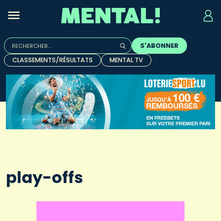
Rechercher :
S'ABONNER
Quand les résultats de l'auto-complétion sont disponibles, u
CLASSEMENTS/RÉSULTATS
MENTAL TV
play-offs