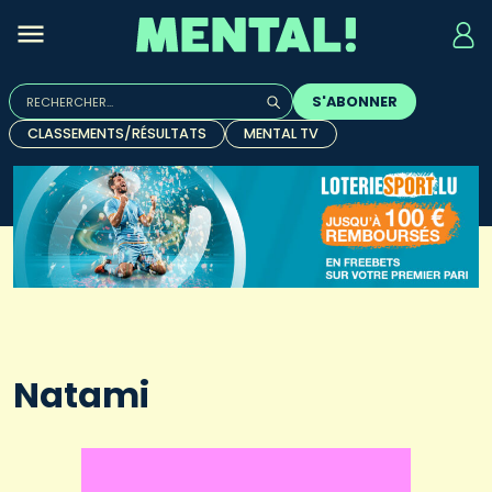
Rechercher :
S'ABONNER
Quand les résultats de l'auto-complétion sont disponibles, u
CLASSEMENTS/RÉSULTATS
MENTAL TV
Natami