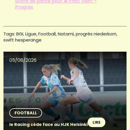
Score de parité pour le choc Swift –
Progrès
Tags: 
BGL Ligue
Football
Natami
progrès niederkorn
swift hesperange
05/08/2026
FOOTBALL
LIRE
le Racing cède face au HJK Helsinki