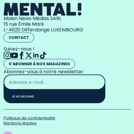
Moien News Médias SARL
15 rue Émile Mark
L-4620 Differdange LUXEMBOURG
CONTACT
Suivez-nous !
S’ABONNER À NOS MAGAZINES
Abonnez-vous à notre newsletter
Adresse
email
*
JE M’ABONNE
Politique de confidentialité
Mentions légales