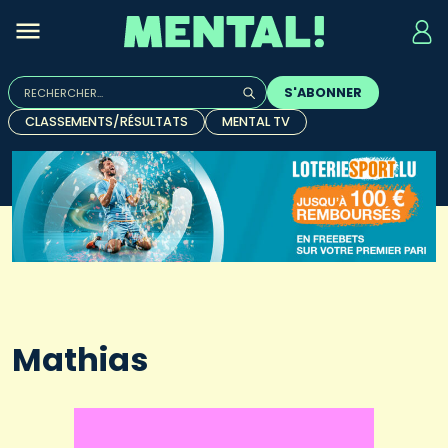
Rechercher :
S'ABONNER
Quand les résultats de l'auto-complétion sont disponibles, u
CLASSEMENTS/RÉSULTATS
MENTAL TV
Mathias