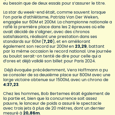
eu besoin que de deux essais pour s’assurer le titre.
La star du week-end était, comme souvent lorsque
l’on parle d’athlétisme, Patrizia Van Der Weken,
engagée sur 60M et 200M. La championne nationale a
raflé la première place dans les 2 épreuves où elle
avait décidé de s’aligner, avec des chronos
satisfaisants, réalisant une prestation dans ses
standards sur 60M (
7,20
), et en améliorant
également son record sur 200M en
23,29
, battant
par la même occasion le record national. Une journée
au boulot serait-on tenté de dire pour celle qui a
d’ores et déjà validé son billet pour Paris 2024.
Déjà évoquée précédemment, Vera Hoffmann a pu
se consoler de sa deuxième place sur 800M avec une
large victoire obtenue sur 1500M, avec un chrono de
4:37,23
.
Chez les hommes, Bob Bertemes était également de
la partie et, bien que la concurrence soit assez
pauvre, le lanceur de poids a assuré le spectacle
avec trois jets à plus de 20 mètres, dont un dernier
mesuré à
20,86m
.