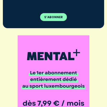
S’ABONNER