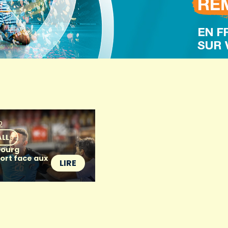
2
LL
bourg
ort face aux
LIRE