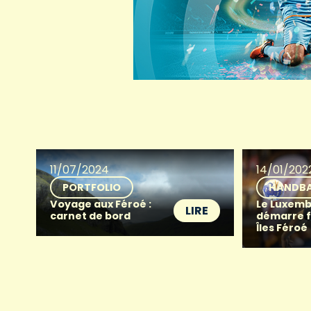
11/07/2024
14/01/202
PORTFOLIO
HANDBA
Voyage aux Féroé :
Le Luxem
LIRE
carnet de bord
démarre f
Îles Féroé