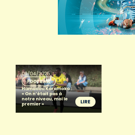
09/04/2025
FOOTBALL
Hamadou Karamoko :
« On n’était pas à
notre niveau, moi le
LIRE
premier »