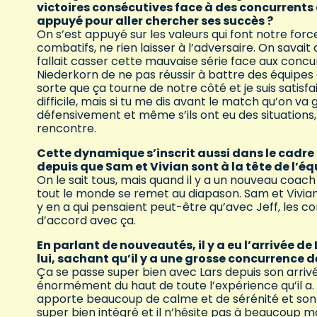
victoires consécutives face à des concurrents di
appuyé pour aller chercher ses succès ?
On s’est appuyé sur les valeurs qui font notre for
combatifs, ne rien laisser à l’adversaire. On savait
fallait casser cette mauvaise série face aux conc
Niederkorn de ne pas réussir à battre des équipes 
sorte que ça tourne de notre côté et je suis satisf
difficile, mais si tu me dis avant le match qu’on va
défensivement et même s’ils ont eu des situations
rencontre.
Cette dynamique s’inscrit aussi dans le cadr
depuis que Sam et Vivian sont à la tête de l’éq
On le sait tous, mais quand il y a un nouveau coach q
tout le monde se remet au diapason. Sam et Vivian o
y en a qui pensaient peut-être qu’avec Jeff, les co
d’accord avec ça.
En parlant de nouveautés, il y a eu l’arrivée d
lui, sachant qu’il y a une grosse concurrence
Ça se passe super bien avec Lars depuis son arriv
énormément du haut de toute l’expérience qu’il a. C
apporte beaucoup de calme et de sérénité et son fr
super bien intégré et il n’hésite pas à beaucoup mo