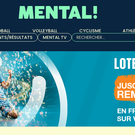
BALL
VOLLEYBALL
CYCLISME
ATHL
Rechercher :
NTS/RÉSULTATS
MENTAL TV
Quand les résultats de l'aut