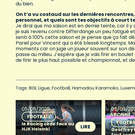
du bien.
On t’a vu costaud sur les dernières rencontre
personnel, et quels sont tes objectifs à court 
Je dirai que ma saison est en demie teinte, car il y
je suis revenu contre Differdange un peu fatigué et 
senti à 100% cette saison et je pense que ça fait dé
Pareil pour Vincent qui a été blessé longtemps. M
moments car on juge un joueur souvent sur son débu
passe au milieu. J’espère que je vais finir en boule
de finir le plus haut possible et championnat, et d
Tags: 
BGL Ligue
Football
Hamadou Karamoko
Luxem
05/08/2026
05/08/20
ABONNÉ
FOOTBALL
FOOTBA
le Racing cède face au
LIRE
HJK Helsinki
Geoffrey Fr
faut com