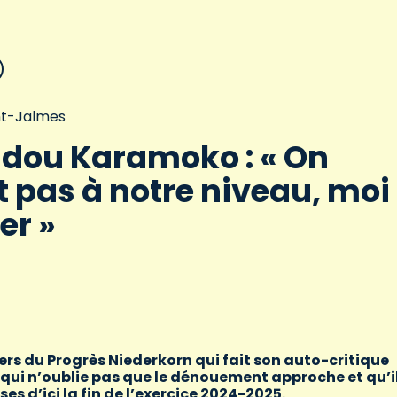
int-Jalmes
ou Karamoko : « On
t pas à notre niveau, moi 
er »
iers du Progrès Niederkorn qui fait son auto-critique
qui n’oublie pas que le dénouement approche et qu’il
es d’ici la fin de l’exercice 2024-2025.