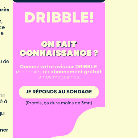
près
s,
nce
te
u de
 de
é à
ui
nner