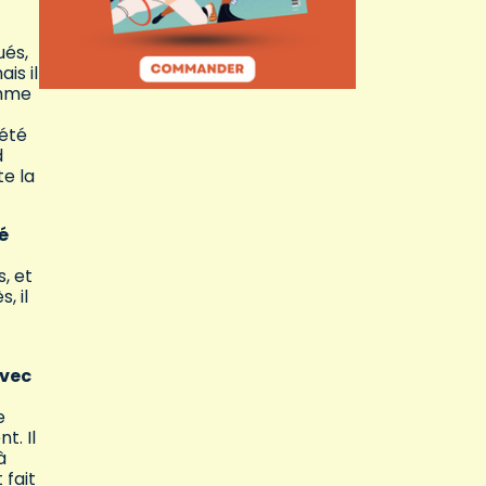
ués,
is il
omme
 été
d
te la
é
s, et
, il
avec
e
t. Il
à
 fait