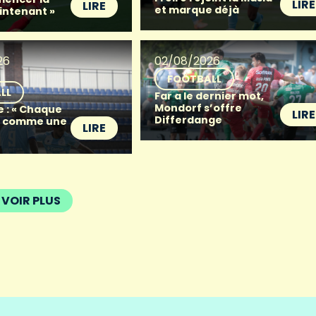
LIRE
LIRE
et marque déjà
intenant »
26
02/08/2026
FOOTBALL
LL
Far a le dernier mot,
Mondorf s’offre
e : « Chaque
LIRE
Differdange
t comme une
LIRE
VOIR PLUS