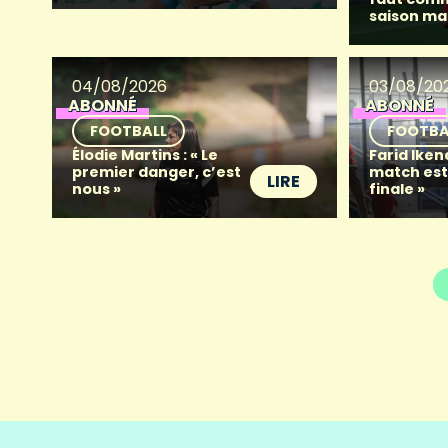
saison ma
04/08/2026
03/08/20
ABONNÉ
ABONNÉ
FOOTBALL
FOOTBA
Élodie Martins : « Le
Farid Iken
premier danger, c’est
match es
LIRE
nous »
finale »