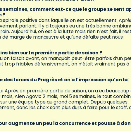
s semaines, comment est-ce que le groupe se sent a
n ?
spirale positive dans laquelle on est actuellement. Aprè
tivement parlant. Il y a toujours eu une très bonne ambia
n. Aujourd’hui, on est à la lutte mais rien n’est fait, il res
s de marge de manœuvre et qu’une défaite peut nous
ns bien sur la première partie de saison ?
qu’on faisait avant, on manquait peut-être parfois d’un pe
tait trop friables défensivement, on n’était vraiment pas à
e des forces du Progrès et on a l’impression qu’on la
ai. Après en première partie de saison, on a eu beaucoup
 mois, Alen Agovic 2 mois, moi 5 semaines, le tout combin
sur une équipe type au grand complet. Depuis quelques
ent, donc les choix sont plus durs à faire pour le staff, q
retour augmente un peu la concurrence et pousse à do