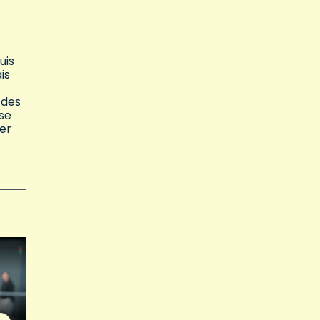
uis
is
.
 des
 se
yer