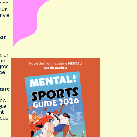
t ce
a un
nvie
par
, on
 on
gros
ope
aire
vec
Que
nt
joue