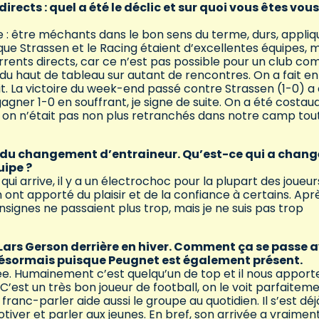
rects : quel a été le déclic et sur quoi vous êtes vous
ce : être méchants dans le bon sens du terme, durs, appliq
 que Strassen et le Racing étaient d’excellentes équipes, ma
urrents directs, car ce n’est pas possible pour un club c
du haut de tableau sur autant de rencontres. On a fait en
ait. La victoire du week-end passé contre Strassen (1-0) a
 gagner 1-0 en souffrant, je signe de suite. On a été costau
, on n’était pas non plus retranchés dans notre camp tou
e du changement d’entraineur. Qu’est-ce qui a chang
uipe ?
ui arrive, il y a un électrochoc pour la plupart des joueur
nt apporté du plaisir et de la confiance à certains. Après
nsignes ne passaient plus trop, mais je ne suis pas trop
e Lars Gerson derrière en hiver. Comment ça se passe 
 désormais puisque Peugnet est également présent.
ée. Humainement c’est quelqu’un de top et il nous apport
’est un très bon joueur de football, on le voit parfaitemen
anc-parler aide aussi le groupe au quotidien. Il s’est déj
tiver et parler aux jeunes. En bref, son arrivée a vraiment