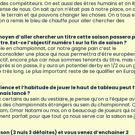
 des compétiteurs. On est aussi des êtres humains et on li
ense de nous. On sait qu’on n’était pas à notre place, on 
e terrain et qui pouvons changer les choses. On a tous e
on a remis le bleu de chauffe pour aller chercher des
oyen d’aller chercher un titre cette saison passera 
re. Est-ce l’objectif numéro 1 sur la fin de saison ?
sible en championnat, car notre gagne pain c’est le
u consolider une place qui nous permettra d’être européen
ctif, encore plus car nous sommes tenants du titre, mais
ès si on passe, il y aura un potentiel derby en 1/2 ou un 
rès long. Le plus important reste de se qualifier en Eur
ence et l’habitude de jouer le haut de tableau peut f
rmais lancé ?
 certains au sein du vestiaire, je pense qu’on a l’équipe a
ans des championnats étrangers au sein du championnat. 
ham, Omar Natami ou moi, on a beaucoup de joueurs qui o
oment parfait pour que tout ça nous serve car la saison se 
son (3 nuls 3 défaites) et vous venez d’enchainer 2