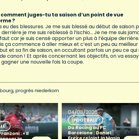
s, comment juges-tu ta saison d’un point de vue
terme ?
 a eu des blessures. Je me suis blessé au début de saison p
derrière je me suis reblessé à l’ischio… Je ne me suis jama
faut car je suis censé apporter un plus à l’équipe derrière
ais ça commence à aller mieux et c’est un peu au meilleur
t et sa fin de saison, en occultant parfois un peu ce qui
t de canon ! Et après concernant les objectifs, on va essa
e gagner une nouvelle fois la coupe.
bourg
progrès niederkorn
26
04/08/2026
FOOTBALL
LL
Du Racing au FC
Barcelone : Daniel
anzoni : « Il
Freire rejoint la Masia
mencer la