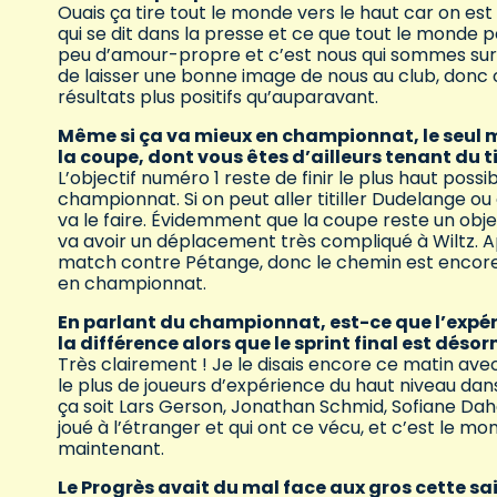
Ouais ça tire tout le monde vers le haut car on est
qui se dit dans la presse et ce que tout le monde p
peu d’amour-propre et c’est nous qui sommes sur l
de laisser une bonne image de nous au club, donc 
résultats plus positifs qu’auparavant.
Même si ça va mieux en championnat, le seul m
la coupe, dont vous êtes d’ailleurs tenant du tit
L’objectif numéro 1 reste de finir le plus haut pos
championnat. Si on peut aller titiller Dudelange o
va le faire. Évidemment que la coupe reste un obje
va avoir un déplacement très compliqué à Wiltz. Apr
match contre Pétange, donc le chemin est encore t
en championnat.
En parlant du championnat, est-ce que l’expéri
la différence alors que le sprint final est déso
Très clairement ! Je le disais encore ce matin avec
le plus de joueurs d’expérience du haut niveau d
ça soit Lars Gerson, Jonathan Schmid, Sofiane Da
joué à l’étranger et qui ont ce vécu, et c’est le m
maintenant.
Le Progrès avait du mal face aux gros cette sai