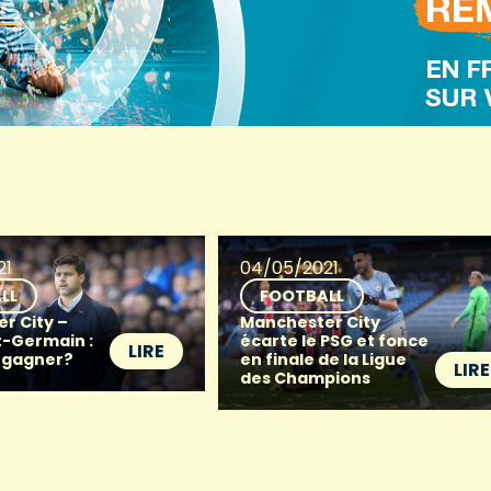
21
04/05/2021
LL
FOOTBALL
r City –
Manchester City
t-Germain :
écarte le PSG et fonce
LIRE
e gagner?
en finale de la Ligue
LIRE
des Champions