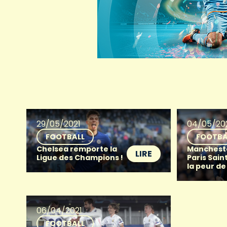
29/05/2021
04/05/20
FOOTBALL
FOOTBA
Chelsea remporte la
Mancheste
LIRE
Ligue des Champions !
Paris Sain
la peur d
06/04/2021
FOOTBALL