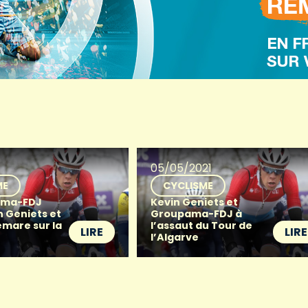
1
05/05/2021
ME
CYCLISME
ama-FDJ
Kevin Geniets et
n Geniets et
Groupama-FDJ à
mare sur la
l’assaut du Tour de
LIRE
LIRE
l’Algarve