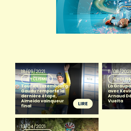
18/09/2021
11/08/202
CYCLISME
CYCLIS
Tour de Luxembourg:
La Group
Gaudu remporte la
avec Kevi
dernière étape,
Arnaud Dé
Almeida vainqueur
Vuelta
LIRE
final
13/04/2021