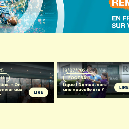
25
19/07/2024
LL
FOOTBALL
tins : « On
Ligue 1 Dames : vers
LIRE
 envier aux
une nouvelle ère ?
LIRE
»