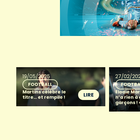
19/05/2025
27/02/20
FOOTBALL
FOOTBA
Martins célèbre le
Elodie Mar
LIRE
titre… et rempile !
n’a rien à
garçons ! 