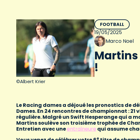
FOOTBALL
19/05/2025
Marco Noel
Martins 
!
©Albert Krier
Le Racing dames a déjoué les pronostics de déb
Dames. En 24 rencontres de championnat : 21 vict
régulière. Malgré un Swift Hesperange qui a m
Martins soulève son troisième trophée de Cha
Entretien avec une
entraîneure
qui assume chac
e
Vous venez de célébrer votre 6
titre de champ