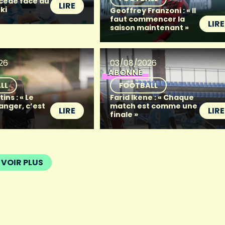
 cède face au
LIRE
ki
Geoffrey Franzoni : « Il
faut commencer la
LIRE
saison maintenant »
26
03/08/2026
ABONNÉ
LL
FOOTBALL
ins : « Le
Farid Ikene : « Chaque
anger, c’est
match est comme une
LIRE
LIRE
finale »
VOIR PLUS