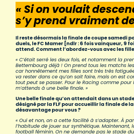
« Si on voulait descen
s’y prend vraiment de
Il reste désormais la finale de coupe samedi 
duels, le FC Mamer [ndlr : 6 fois vainqueur, 9 f
attend. Comment l’abordez-vous avec les fille
« C’était serré les deux fois, et notamment la prem
Bettembourg déjà ! On prend tous les matchs les 
car honnêtement mes filles sont très très fatiguées
va rester dans ce qu’on sait faire, mais on est co
tout peut se passer. Pour le Racing comme pour 
m’attends à une belle finale. »
Une belle finale qu’on attendait dans un stad
désigné par la FLF pour accueillir la finale de 
désavantage pour vous ?
« Oui et non, on a cette facilité à s’adapter. À 
l’habitude de jouer sur synthétique. Maintenant, l
football féminin. On ne demande pas le stade du