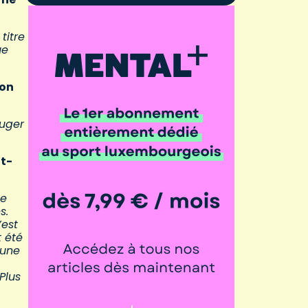
titre
ue
’on
juger
-t-
le
s.
’est
t été
 une
 Plus