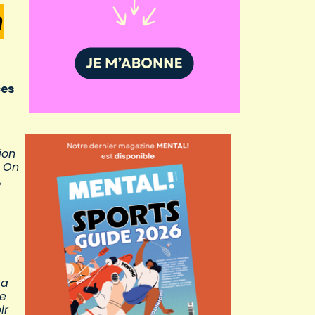
n
ces
ion
! On
,
 a
le
ir