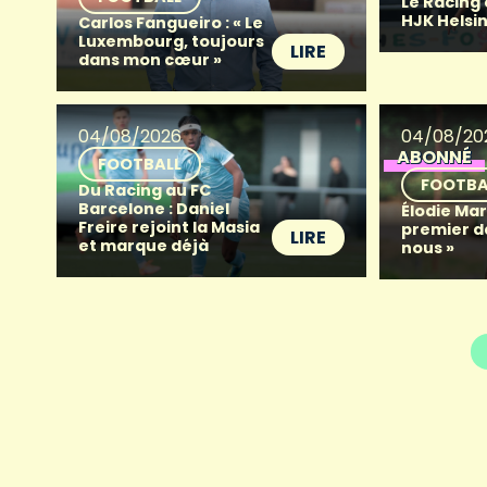
Le Racing
HJK Helsin
Carlos Fangueiro : « Le
Luxembourg, toujours
LIRE
dans mon cœur »
04/08/2026
04/08/20
ABONNÉ
FOOTBALL
FOOTBA
Du Racing au FC
Barcelone : Daniel
Élodie Mart
Freire rejoint la Masia
premier d
LIRE
et marque déjà
nous »