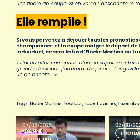
une finale de coupe. Si on voulait descendre le f
Elle rempile !
Si vous parvenez à déjouer tous les pronostics
championnat et la coupe malgré le départ de l
individuel, ce sera la fin d’Elodie Martins au 
« J’ai en effet une option d’un an supplémentaire
grande décision : j’arrêterai de jouer à Longevill
un an encore ! »
Tags: 
Elodie Martins
Football
ligue 1 dames
Luxembo
07/08/2026
05/08/20
ABONNÉ
FOOTBA
FOOTBALL