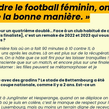
dre le football féminin, o
 la bonne manière. »
pour un quatrième doublé… Face à un club habitué de 
ois finaliste], c’est un remake de 2022 et 2023 qui vous
s ?
ière fois où on a fait 90 minutes à 10 contre 11, à
uns après les autres. Là on est plus sur de la récupérat
. On a hâte que ce soit fini pour les laisser tranquilles 
nsciente que sur un match, et encore plus sur une finale
Mamer : les filles peuvent se métamorphoser et je
e avec des gradins ? Le stade de Bettembourg a été
la coupe nationale, comme il y a 2 ans. Est-ce un
part à Junglinster et Hesperange, quand on se déplace on
à où je suis en colère, c’est le manque de respect pour 
 Luxembourg, mais au moins un terrain digne de recevo