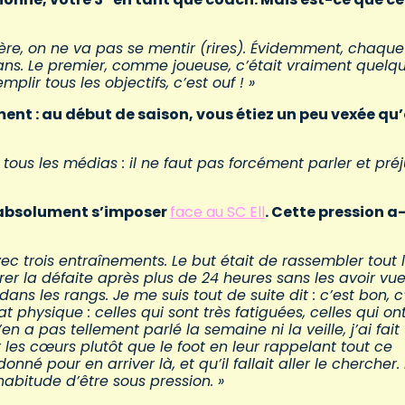
ière, on ne va pas se mentir (rires). Évidemment, chaque 
s ans. Le premier, comme joueuse, c’était vraiment quelq
mplir tous les objectifs, c’est ouf ! »
ment : au début de saison, vous étiez un peu vexée qu
us les médias : il ne faut pas forcément parler et pré
it absolument s’imposer
face au SC Ell
. Cette pression a
ec trois entraînements. Le but était de rassembler tout 
rer la défaite après plus de 24 heures sans les avoir vue
ans les rangs. Je me suis tout de suite dit : c’est bon, c
tat physique : celles qui sont très fatiguées, celles qui on
n a pas tellement parlé la semaine ni la veille, j’ai fait
 les cœurs plutôt que le foot en leur rappelant tout ce
onné pour en arriver là, et qu’il fallait aller le chercher.
habitude d’être sous pression. »