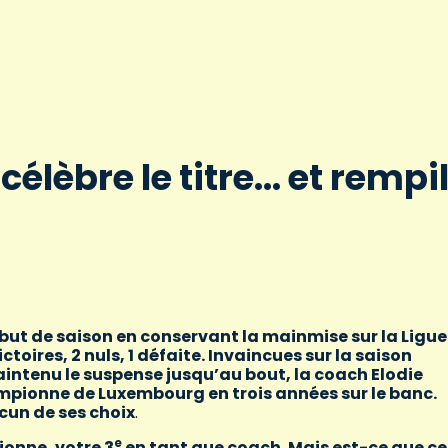
célèbre le titre… et rempi
ut de saison en conservant la mainmise sur la Ligue 
oires, 2 nuls, 1 défaite. Invaincues sur la saison
aintenu le suspense jusqu’au bout, la coach Elodie
mpionne de Luxembourg en trois années sur le banc.
un de ses choix
.
e
ionne, votre 3
en tant que coach. Mais est-ce que ce