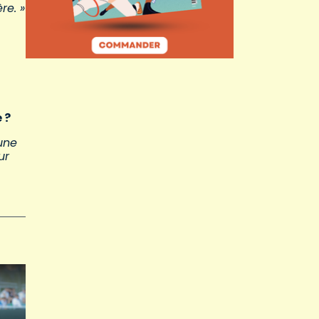
re. »
 ?
 une
ur