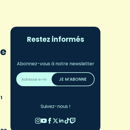
Restez informés
le
Abonnez-vous à notre newsletter
Adresse
email
JE M’ABONNE
*
1
Suivez-nous !
 ne