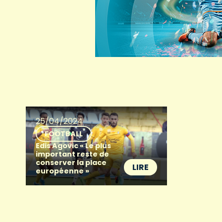
25/04/2024
FOOTBALL
Edis Agovic « Le plus
important reste de
conserver la place
LIRE
européenne »