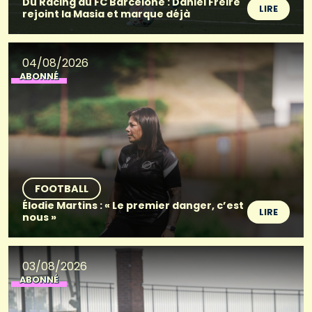
Du Racing au FC Barcelone : Daniel Freire
LIRE
rejoint la Masia et marque déjà
04/08/2026
ABONNÉ
FOOTBALL
Élodie Martins : « Le premier danger, c’est
LIRE
nous »
03/08/2026
ABONNÉ