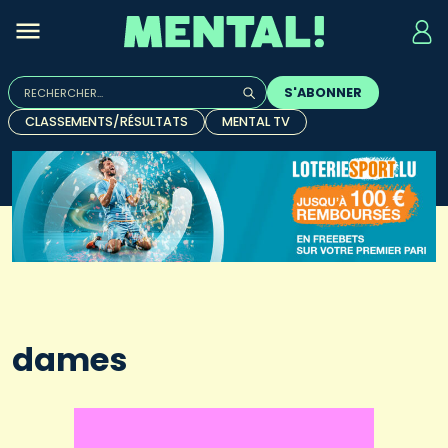
Rechercher :
S'ABONNER
Quand les résultats de l'auto-complétion sont disponibles, u
CLASSEMENTS/RÉSULTATS
MENTAL TV
dames