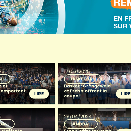
25
17/03/2025
LL
BASKETBALL
e et
Basket : Gréngewald
remportent
et Esch s’offrent la
LIRE
LIRE
coupe !
5
28/04/2024
BALL
HANDBALL
 s’offre le
Esch s’offre la Coupe