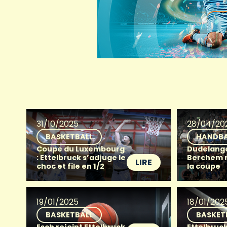
31/10/2025
28/04/20
BASKETBALL
HANDBA
Coupe du Luxembourg
Dudelang
: Ettelbruck s’adjuge le
Berchem 
LIRE
choc et file en 1/2
la coupe
19/01/2025
18/01/202
BASKETBALL
BASKET
Esch rejoint Ettelbruck
Ettelbruck