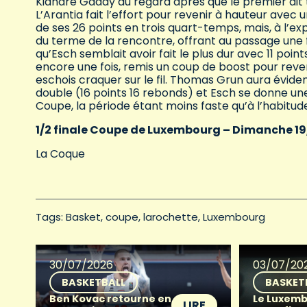
Kiandre Gaddy du regard après que le premier ait t
L’Arantia fait l’effort pour revenir à hauteur ave
de ses 26 points en trois quart-temps, mais, à l’e
du terme de la rencontre, offrant au passage une f
qu’Esch semblait avoir fait le plus dur avec 11 poi
encore une fois, remis un coup de boost pour revenir 
eschois craquer sur le fil. Thomas Grun aura évi
double (16 points 16 rebonds) et Esch se donne une 
Coupe, la période étant moins faste qu’à l’habit
1/2 finale Coupe de Luxembourg – Dimanche 19
La Coque
Tags: 
Basket
coupe
larochette
Luxembourg
30/07/2026
03/07/20
BASKETBALL
BASKET
Ben Kovac retourne en
Le Luxemb
LIRE