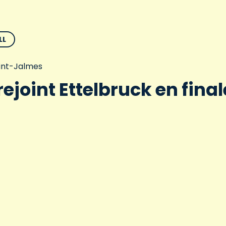
LL
aint-Jalmes
rejoint Ettelbruck en fina