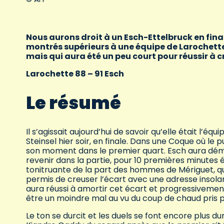
Nous aurons droit à un Esch-Ettelbruck en fin
montrés supérieurs à une équipe de Larochette
mais qui aura été un peu court pour réussir à cré
Larochette 88 – 91 Esch
Le résumé
Il s’agissait aujourd’hui de savoir qu’elle était l’éq
Steinsel hier soir, en finale. Dans une Coque où l
son moment dans le premier quart. Esch aura démar
revenir dans la partie, pour 10 premières minutes 
tonitruante de la part des hommes de Mériguet, qui 
permis de creuser l’écart avec une adresse insolan
aura réussi à amortir cet écart et progressivement 
être un moindre mal au vu du coup de chaud pris 
Le ton se durcit et les duels se font encore plus du