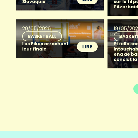
Slovaquie
sur le fil p
l’Azerbaï
20/05/2026
18/05/20
BASKETBALL
BASKET
Les Pikes arrachent
Etzella sac
LIRE
leur finale
intouchab
end de ba
conclut la