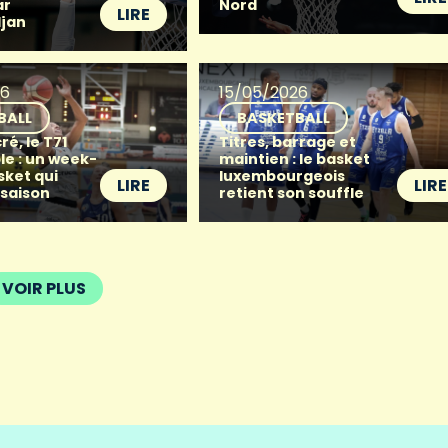
ar
Nord
LIRE
djan
26
15/05/2026
BALL
BASKETBALL
ré, le T71
Titres, barrage et
le : un week-
maintien : le basket
sket qui
luxembourgeois
LIRE
LIRE
 saison
retient son souffle
VOIR PLUS