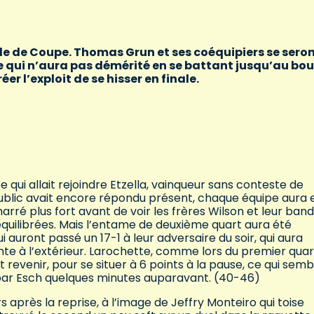
ale de Coupe. Thomas Grun et ses coéquipiers se sero
 qui n’aura pas démérité en se battant jusqu’au bou
er l’exploit de se hisser en finale.
uipe qui allait rejoindre Etzella, vainqueur sans conteste de
e public avait encore répondu présent, chaque équipe aura 
ré plus fort avant de voir les frères Wilson et leur ban
équilibrées. Mais l’entame de deuxième quart aura été
auront passé un 17-1 à leur adversaire du soir, qui aura
te à l’extérieur. Larochette, comme lors du premier quar
revenir, pour se situer à 6 points à la pause, ce qui semb
par Esch quelques minutes auparavant. (40-46)
rs après la reprise, à l’image de Jeffry Monteiro qui toise