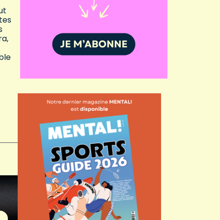
ut
tes
s
ra,
ble