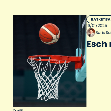
BASKETBA
19/01/2025
Boris S
Esch 
© AFP