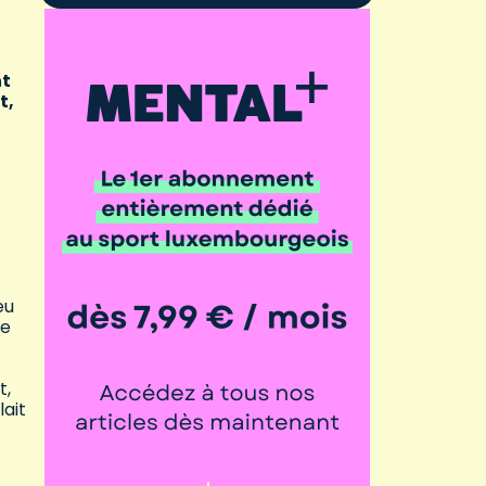
nt
t,
eu
de
t,
lait