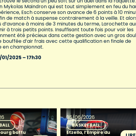
rouvé le second un peu soft sur un duel dans la raquette.
c un Mykolas Maindron qui est tout simplement en feu du ha
xpérience, Esch conserve son avance de 6 points à 10 minu
in de match à suspense contrairement à la veille. Et alor
nts d’avance à moins de 3 minutes du terme, Larochette au
à trois petits points. Insuffisant toute fois pour voir les
demment été précieux dans cette gestion avec un gros dou
bouffée d’air frais avec cette qualification en finale de
ude en championnat.
/01/2025 – 17h30
26
25/06/2026
BALL
BASKETBALL
ourg battu
Etzella, l’Empire du
LIRE