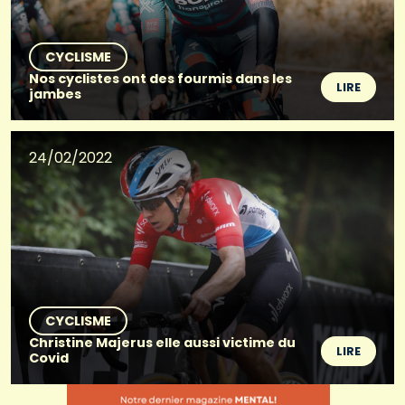
CYCLISME
Nos cyclistes ont des fourmis dans les
LIRE
jambes
24/02/2022
CYCLISME
Christine Majerus elle aussi victime du
LIRE
Covid