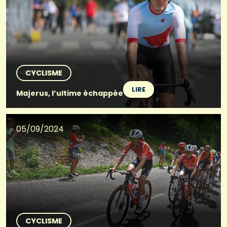
CYCLISME
LIRE
Majerus, l’ultime échappée
05/09/2024
CYCLISME