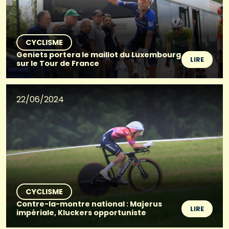
CYCLISME
Geniets portera le maillot du Luxembourg
LIRE
sur le Tour de France
22/06/2024
CYCLISME
Contre-la-montre national : Majerus
LIRE
impériale, Kluckers opportuniste