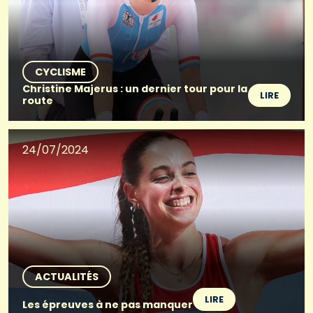
CYCLISME
Christine Majerus : un dernier tour pour la
LIRE
route
24/07/2024
ACTUALITÉS
LIRE
Les épreuves à ne pas manquer