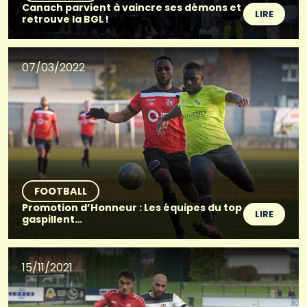
Canach parvient à vaincre ses démons et
LIRE
retrouve la BGL !
07/03/2022
FOOTBALL
Promotion d’Honneur : Les équipes du top
LIRE
gaspillent…
15/11/2021