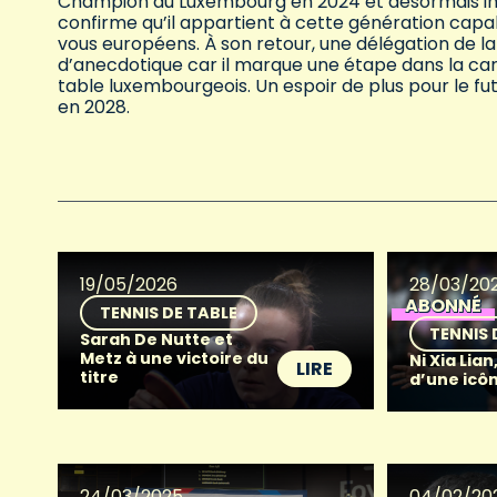
Champion du Luxembourg en 2024 et désormais inst
confirme qu’il appartient à cette génération capa
vous européens. À son retour, une délégation de la 
d’anecdotique car il marque une étape dans la carri
table luxembourgeois. Un espoir de plus pour le fu
en 2028.
19/05/2026
28/03/20
ABONNÉ
TENNIS DE TABLE
TENNIS 
Sarah De Nutte et
Metz à une victoire du
Ni Xia Lian
LIRE
titre
d’une icô
24/03/2025
04/02/20