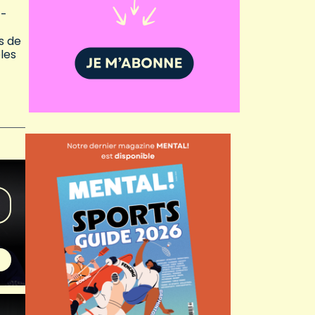
z-
s de
les