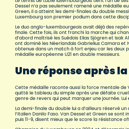
Le tennis de table luxembourgeois tient l’un de se
Dessel n’a pas seulement ramené une médaille euro
Green, il a atteint les demi-finales du double mes
Luxembourg son premier podium dans cette discipl
Le duo anglo-luxembourgeois avait déjà des repères
finale. Cette fois, ils ont franchi la marche qui c
d’abord maîtrisé les Suédois Elias Sjögren et Isak Alf
ont dominé les Néerlandais Gabrielius Camara et Iva
obtenue dans un match à fort enjeu car les deux pa
médaille européenne U21 en double messieurs.
Une réponse après la
Cette médaille raconte aussi la force mentale de 
quitté le tableau du simple après une défaite cru
genre de revers qui peut marquer une journée. Lui e
La demi-finale du double lui a d’ailleurs réservé un 
l’Italien Danilo Faso. Van Dessel et Green se sont 
puis 11-9, disent mieux que le score la résistance 