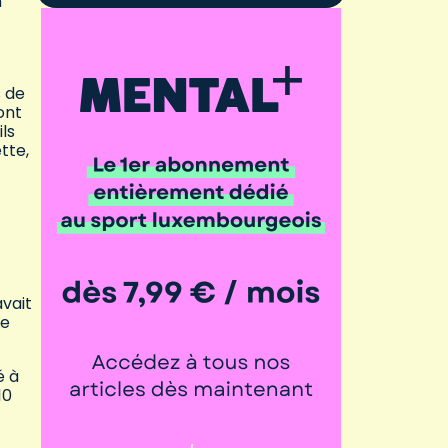
n
s de
ont
ils
tte,
avait
Le
é à
10