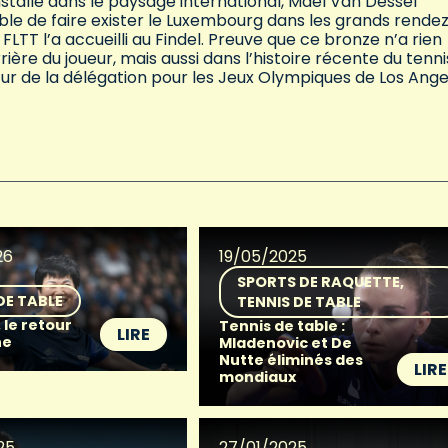
allé dans le paysage international, Maël Van Dessel
ble de faire exister le Luxembourg dans les grands rende
FLTT l’a accueilli au Findel. Preuve que ce bronze n’a rien
ère du joueur, mais aussi dans l’histoire récente du tenni
tur de la délégation pour les Jeux Olympiques de Los Ange
26
19/05/2025
SPORTS DE RAQUETTE
DE TABLE
TENNIS DE TABLE
, le retour
Tennis de table :
LIRE
ne
Mladenovic et De
Nutte éliminés des
LIRE
mondiaux
25
27/01/2025