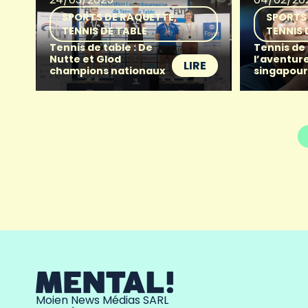
SPORTS DE RAQUETTE
SPORTS
TENNIS DE TABLE
TENNIS 
Tennis de table : De
Tennis de 
Nutte et Glod
l’aventur
LIRE
champions nationaux
singapou
Moien News Médias SARL