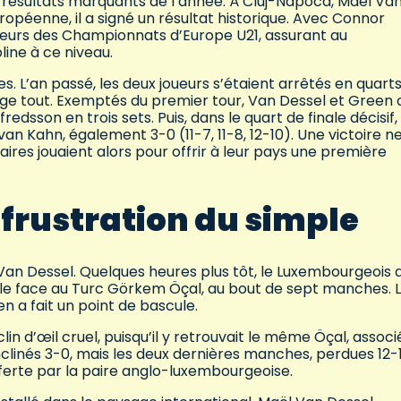
s résultats marquants de l’année. À Cluj-Napoca, Maël Va
péenne, il a signé un résultat historique. Avec Connor
sieurs des Championnats d’Europe U21, assurant au
ine à ce niveau.
. L’an passé, les deux joueurs s’étaient arrêtés en quart
hange tout. Exemptés du premier tour, Van Dessel et Green 
redsson en trois sets. Puis, dans le quart de finale décisif, 
n Kahn, également 3-0 (11-7, 11-8, 12-10). Une victoire ne
ires jouaient alors pour offrir à leur pays une première
 frustration du simple
Van Dessel. Quelques heures plus tôt, le Luxembourgeois 
elle face au Turc Görkem Öçal, au bout de sept manches. 
n a fait un point de bascule.
clin d’œil cruel, puisqu’il y retrouvait le même Öçal, associ
inclinés 3-0, mais les deux dernières manches, perdues 12-
offerte par la paire anglo-luxembourgeoise.