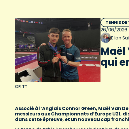
TENNIS DE
26/06/2026
Elian S
Maël 
qui e
©FLTT
Associé à l’Anglais Connor Green, Maël Van De
messieurs aux Championnats d’Europe U21, di
dans cette épreuve, et un nouveau cap franchi 