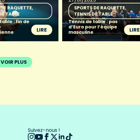
 DE RAQUETTE
SPORTS DE RAQUETTE
DE TABLE
TENNIS DE TABLE
table : fin de
Tennis de table : pas
e
d’Euro pour l’équipe
LIRE
LIRE
rienne
masculine
VOIR PLUS
Suivez-nous !