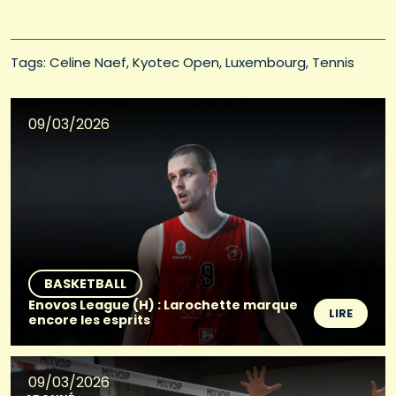
Tags: 
Celine Naef
Kyotec Open
Luxembourg
Tennis
09/03/2026
BASKETBALL
Enovos League (H) : Larochette marque
LIRE
encore les esprits
09/03/2026