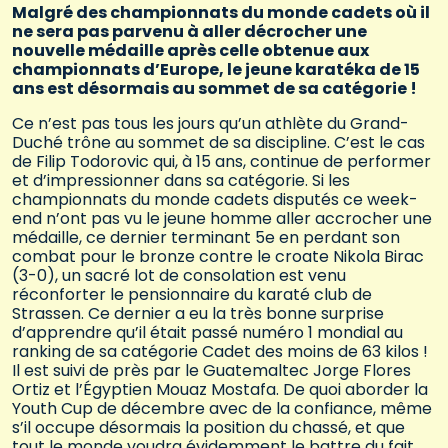
Malgré des championnats du monde cadets où il
ne sera pas parvenu à aller décrocher une
nouvelle médaille après celle obtenue aux
championnats d’Europe, le jeune karatéka de 15
ans est désormais au sommet de sa catégorie !
Ce n’est pas tous les jours qu’un athlète du Grand-
Duché trône au sommet de sa discipline. C’est le cas
de Filip Todorovic qui, à 15 ans, continue de performer
et d’impressionner dans sa catégorie. Si les
championnats du monde cadets disputés ce week-
end n’ont pas vu le jeune homme aller accrocher une
médaille, ce dernier terminant 5e en perdant son
combat pour le bronze contre le croate Nikola Birac
(3-0), un sacré lot de consolation est venu
réconforter le pensionnaire du karaté club de
Strassen. Ce dernier a eu la très bonne surprise
d’apprendre qu’il était passé numéro 1 mondial au
ranking de sa catégorie Cadet des moins de 63 kilos !
Il est suivi de près par le Guatemaltec Jorge Flores
Ortiz et l’Égyptien Mouaz Mostafa. De quoi aborder la
Youth Cup de décembre avec de la confiance, même
s’il occupe désormais la position du chassé, et que
tout le monde voudra évidemment le battre du fait