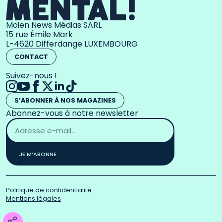
Moien News Médias SARL
15 rue Émile Mark
L-4620 Differdange LUXEMBOURG
CONTACT
Suivez-nous !
S’ABONNER À NOS MAGAZINES
Abonnez-vous à notre newsletter
Adresse
email
*
JE M’ABONNE
Politique de confidentialité
Mentions légales