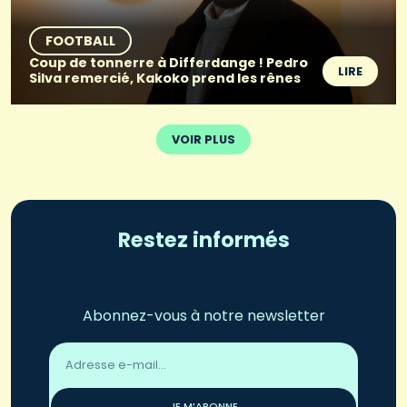
FOOTBALL
Coup de tonnerre à Differdange ! Pedro
LIRE
Silva remercié, Kakoko prend les rênes
VOIR PLUS
Restez informés
Abonnez-vous à notre newsletter
Adresse
email
*
JE M’ABONNE