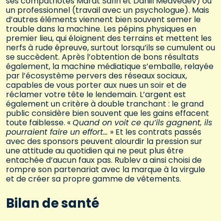
ses compatriotes Marat Safin et Daniil Medvedev) ou
un professionnel (travail avec un psychologue). Mais
d’autres éléments viennent bien souvent semer le
trouble dans la machine. Les pépins physiques en
premier lieu, qui éloignent des terrains et mettent les
nerfs à rude épreuve, surtout lorsqu’ils se cumulent ou
se succèdent. Après l’obtention de bons résultats
également, la machine médiatique s’emballe, relayée
par l’écosystème pervers des réseaux sociaux,
capables de vous porter aux nues un soir et de
réclamer votre tête le lendemain. L’argent est
également un critère à double tranchant : le grand
public considère bien souvent que les gains effacent
toute faiblesse. «
Quand on voit ce qu’ils gagnent, ils
pourraient faire un effort…
» Et les contrats passés
avec des sponsors peuvent alourdir la pression sur
une attitude au quotidien qui ne peut plus être
entachée d’aucun faux pas. Rublev a ainsi choisi de
rompre son partenariat avec la marque à la virgule
et de créer sa propre gamme de vêtements.
Bilan de santé