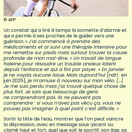
© AFP
Un constat qui a tiré à temps la sonnette d’alarme et
qui a permis à ses proches de le guider vers une
guérison. «
J’ai commencé à prendre des
médicaments et ai suivi une thérapie intensive pour
me remettre sur pieds mais surtout trouver la cause
profonde de mon mal-être. » Un travail de longue
haleine pour résoudre un trouble anxieux latent
depuis l’enfance et qui a fini par payer. « En janvier
je ne voyais aucune issue. Mais aujourd’hui
[ndrl : en
juin 2025],
je m’amuse à nouveau sur mon vélo. […]
Je me suis perdu mais j’ai trouvé quelque chose de
plus fort. Je sais que beaucoup de gens
ne comprendront pas. Ils ne peuvent pas
comprendre : si vous n’avez pas vécu ça, vous ne
pouvez pas imaginer à quel point c’est difficile.
»
Sortir la tête de l’eau, montrer que l’on peut vaincre
la dépression, avec en message sous-jacent ou
clamé haut et fort, quel que soit le sportif, son âge, sa