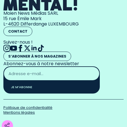
Moien News Médias SARL
15 rue Émile Mark
L-4620 Differdange LUXEMBOURG
CONTACT
Suivez-nous !
S’ABONNER À NOS MAGAZINES
Abonnez-vous à notre newsletter
Adresse
email
*
JE M’ABONNE
Politique de confidentialité
Mentions légales