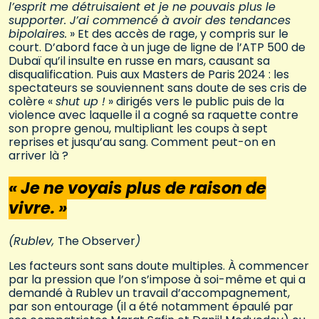
l’esprit me détruisaient et je ne pouvais plus le
supporter. J’ai commencé à avoir des tendances
bipolaires.
» Et des accès de rage, y compris sur le
court. D’abord face à un juge de ligne de l’ATP 500 de
Dubaï qu’il insulte en russe en mars, causant sa
disqualification. Puis aux Masters de Paris 2024 : les
spectateurs se souviennent sans doute de ses cris de
colère «
shut up !
» dirigés vers le public puis de la
violence avec laquelle il a cogné sa raquette contre
son propre genou, multipliant les coups à sept
reprises et jusqu’au sang. Comment peut-on en
arriver là ?
« Je ne voyais plus de raison de
vivre. »
(Rublev,
The Observer
)
Les facteurs sont sans doute multiples. À commencer
par la pression que l’on s’impose à soi-même et qui a
demandé à Rublev un travail d’accompagnement,
par son entourage (il a été notamment épaulé par