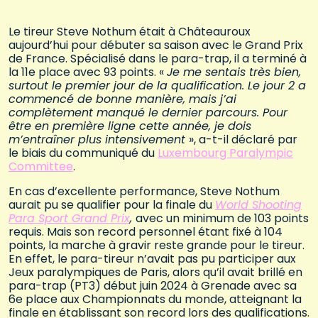
Le tireur Steve Nothum était à Châteauroux
aujourd’hui pour débuter sa saison avec le Grand Prix
de France. Spécialisé dans le para-trap, il a terminé à
la 11e place avec 93 points. «
Je me sentais très bien,
surtout le premier jour de la qualification. Le jour 2 a
commencé de bonne manière, mais j’ai
complètement manqué le dernier parcours. Pour
être en première ligne cette année, je dois
m’entraîner plus intensivement
», a-t-il déclaré par
le biais du communiqué du
Luxembourg Paralympic
Committee
.
En cas d’excellente performance, Steve Nothum
aurait pu se qualifier pour la finale du
World Shooting
Para Sport Grand Prix
,
avec un minimum de 103 points
requis. Mais son record personnel étant fixé à 104
points, la marche à gravir reste grande pour le tireur.
En effet, le para-tireur n’avait pas pu participer aux
Jeux paralympiques de Paris, alors qu’il avait brillé en
para-trap (PT3) début juin 2024 à Grenade avec sa
6e place aux Championnats du monde, atteignant la
finale en établissant son record lors des qualifications.