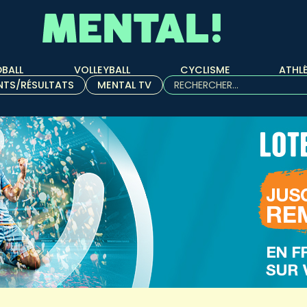
BALL
VOLLEYBALL
CYCLISME
ATHL
Rechercher :
NTS/RÉSULTATS
MENTAL TV
Quand les résultats de l'aut