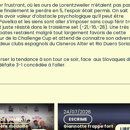
ler frustrant, où les ours de Lorentzweiler n’étaient pas pa
inalement le perdre en 5, l’espoir était permis. On sait
avoir valeur d’obstacle psychologique qu’il peut être
té. Pavelka et les siens sont aller s’imposer sans coup férir tr
uste résisté dans le troisième set (-21,-16,-28). Une très
roates restaient malgré tout largement favoris de cette
ur de la Challenge Cup et attend de connaitre son adver
 deux clubs espagnols du Cisneros Alter et Rio Duero Soria
rser la tendance à son tour ce soir, face aux Slovaques d
éfaite 3-1 concédée à l’aller.
26
24/07/2026
 DE COMBAT
ESCRIME
ère médaille
Giannotte frappe fort
LIRE