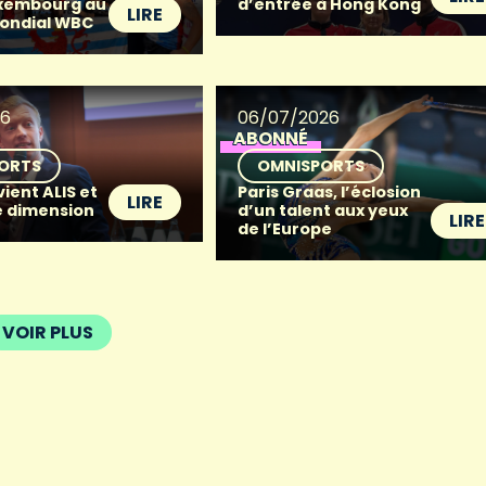
uxembourg au
d’entrée à Hong Kong
LIRE
mondial WBC
26
06/07/2026
ABONNÉ
ORTS
OMNISPORTS
ient ALIS et
Paris Graas, l’éclosion
LIRE
e dimension
d’un talent aux yeux
LIRE
de l’Europe
VOIR PLUS