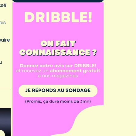
ssé
ois
saire
u