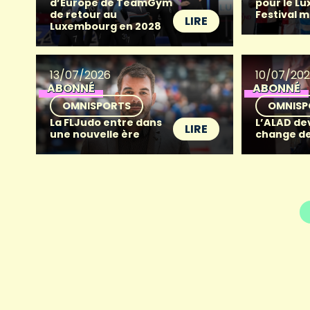
d’Europe de TeamGym
pour le L
de retour au
Festival 
LIRE
Luxembourg en 2028
13/07/2026
10/07/20
ABONNÉ
ABONNÉ
OMNISPORTS
OMNISP
La FLJudo entre dans
L’ALAD dev
LIRE
une nouvelle ère
change d