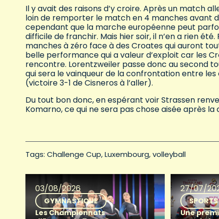
Il y avait des raisons d’y croire. Après un match al
loin de remporter le match en 4 manches avant de f
cependant que la marche européenne peut parfois 
difficile de franchir. Mais hier soir, il n’en a rien é
manches à zéro face à des Croates qui auront tout j
belle performance qui a valeur d’exploit car les C
rencontre. Lorentzweiler passe donc au second to
qui sera le vainqueur de la confrontation entre les
(victoire 3-1 de Cisneros à l’aller).
Du tout bon donc, en espérant voir Strassen renve
Komarno, ce qui ne sera pas chose aisée après la d
Tags: 
Challenge Cup
Luxembourg
volleyball
03/08/2026
27/07/20
GYMNASTIQUE
SPORTS
Les Championnats
Une premi