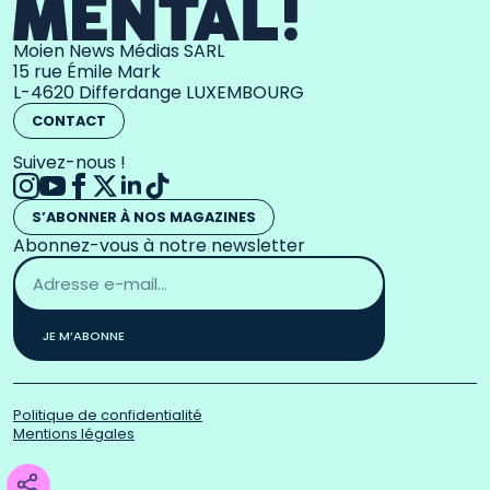
Moien News Médias SARL
15 rue Émile Mark
L-4620 Differdange LUXEMBOURG
CONTACT
Suivez-nous !
S’ABONNER À NOS MAGAZINES
Abonnez-vous à notre newsletter
Adresse
email
*
JE M’ABONNE
Politique de confidentialité
Mentions légales