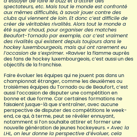
à essayer de faire le buzz et d’attirer des
spectateurs, etc. Mais tout le monde est confronté
aux mêmes difficultés, à savoir jouer contre des
clubs qui viennent de loin. Et donc c’est difficile de
créer de véritables rivalités. Alors tout le monde a
été super chaud, pour organiser des matches
Beaufort-Tornado par exemple, car c’est vraiment
des rivalités qui existent depuis toujours dans le
hockey luxembourgeois, mais qui ont rarement eu
l’occasion de s’exprimer
.
»Raviver la flamme auprès
des fans de hockey luxembourgeois, c’est aussi un des
objectifs de la franchise.
Faire évoluer les équipes qui ne jouent pas dans un
championnat étranger, comme les deuxièmes ou
troisièmes équipes du Tornado ou de Beaufort, c’est
aussi l’occasion de disputer une compétition en
bonne et due forme. Car certaines formations ne
faisaient jusque-là que s’entraîner, avec aucune
perspective de disputer des compétitions le week-
end, ce qui, à terme, peut se révéler ennuyant,
notamment si l’on souhaite attirer et former une
nouvelle génération de jeunes hockeyeurs.
«
Avec la
LHL, on leur donne la perspective d’évoluer, cela