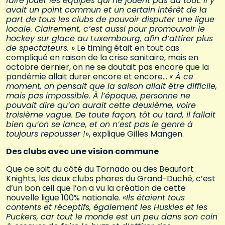
faire jouer les équipes qui ne jouent pas du tout. Il y
avait un point commun et un certain intérêt de la
part de tous les clubs de pouvoir disputer une ligue
locale. Clairement, c’est aussi pour promouvoir le
hockey sur glace au Luxembourg, afin d’attirer plus
de spectateurs
.
» Le timing était en tout cas
compliqué en raison de la crise sanitaire, mais en
octobre dernier, on ne se doutait pas encore que la
pandémie allait durer encore et encore…
«
À ce
moment, on pensait que la saison allait être difficile,
mais pas impossible. À l’époque, personne ne
pouvait dire qu’on aurait cette deuxième, voire
troisième vague. De toute façon, tôt ou tard, il fallait
bien qu’on se lance, et on n’est pas le genre à
toujours repousser !
», explique Gilles Mangen.
Des clubs avec une vision commune
Que ce soit du côté du Tornado ou des Beaufort
Knights, les deux clubs phares du Grand-Duché, c’est
d’un bon œil que l’on a vu la création de cette
nouvelle ligue 100% nationale. «
Ils étaient tous
contents et réceptifs, également les Huskies et les
Puckers, car tout le monde est un peu dans son coin