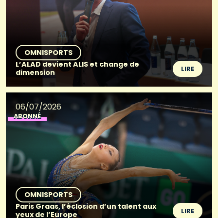
OMNISPORTS
L’ALAD devient ALIS et change de
LIRE
dimension
06/07/2026
ABONNÉ
OMNISPORTS
Paris Graas, l’éclosion d’un talent aux
LIRE
yeux de l’Europe