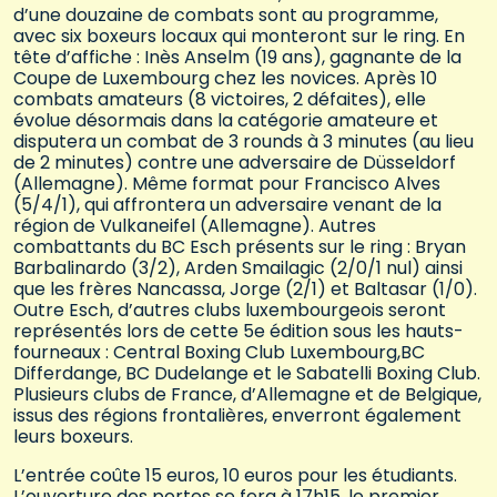
d’une douzaine de combats sont au programme,
avec six boxeurs locaux qui monteront sur le ring. En
tête d’affiche : Inès Anselm (19 ans), gagnante de la
Coupe de Luxembourg chez les novices. Après 10
combats amateurs (8 victoires, 2 défaites), elle
évolue désormais dans la catégorie amateure et
disputera un combat de 3 rounds à 3 minutes (au lieu
de 2 minutes) contre une adversaire de Düsseldorf
(Allemagne). Même format pour Francisco Alves
(5/4/1), qui affrontera un adversaire venant de la
région de Vulkaneifel (Allemagne). Autres
combattants du BC Esch présents sur le ring : Bryan
Barbalinardo (3/2), Arden Smailagic (2/0/1 nul) ainsi
que les frères Nancassa, Jorge (2/1) et Baltasar (1/0).
Outre Esch, d’autres clubs luxembourgeois seront
représentés lors de cette 5e édition sous les hauts-
fourneaux : Central Boxing Club Luxembourg,BC
Differdange, BC Dudelange et le Sabatelli Boxing Club.
Plusieurs clubs de France, d’Allemagne et de Belgique,
issus des régions frontalières, enverront également
leurs boxeurs.
L’entrée coûte 15 euros, 10 euros pour les étudiants.
L’ouverture des portes se fera à 17h15, le premier