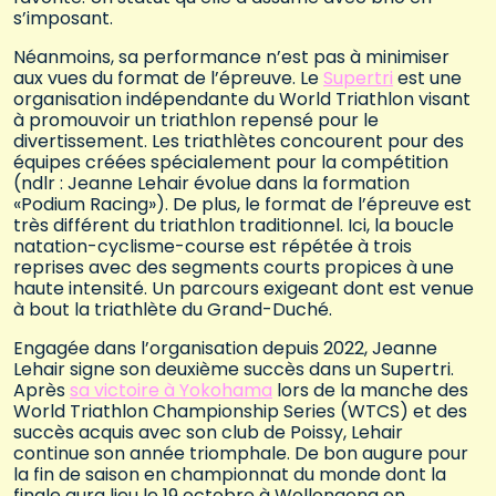
s’imposant.
Néanmoins, sa performance n’est pas à minimiser
aux vues du format de l’épreuve. Le
Supertri
est une
organisation indépendante du World Triathlon visant
à promouvoir un triathlon repensé pour le
divertissement. Les triathlètes concourent pour des
équipes créées spécialement pour la compétition
(ndlr : Jeanne Lehair évolue dans la formation
«Podium Racing»). De plus, le format de l’épreuve est
très différent du triathlon traditionnel. Ici, la boucle
natation-cyclisme-course est répétée à trois
reprises avec des segments courts propices à une
haute intensité. Un parcours exigeant dont est venue
à bout la triathlète du Grand-Duché.
Engagée dans l’organisation depuis 2022, Jeanne
Lehair signe son deuxième succès dans un Supertri.
Après
sa victoire à Yokohama
lors de la manche des
World Triathlon Championship Series (WTCS) et des
succès acquis avec son club de Poissy, Lehair
continue son année triomphale. De bon augure pour
la fin de saison en championnat du monde dont la
finale aura lieu le 19 octobre à Wollongong en