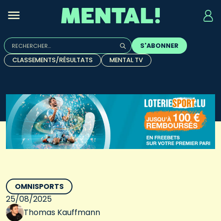
Rechercher :
S'ABONNER
Quand les résultats de l'auto-complétion sont disponibles, u
CLASSEMENTS/RÉSULTATS
MENTAL TV
OMNISPORTS
25/08/2025
Thomas Kauffmann