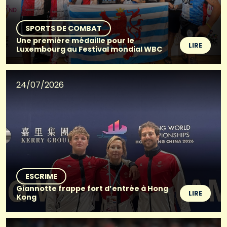
SPORTS DE COMBAT
Une première médaille pour le
LIRE
Luxembourg au Festival mondial WBC
24/07/2026
ESCRIME
Giannotte frappe fort d’entrée à Hong
LIRE
Kong