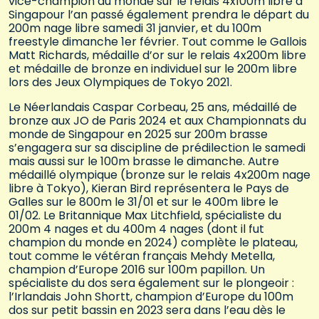
vice-champion du monde sur le relais 4x100m libre à
Singapour l’an passé également prendra le départ du
200m nage libre samedi 31 janvier, et du 100m
freestyle dimanche 1er février. Tout comme le Gallois
Matt Richards, médaille d’or sur le relais 4x200m libre
et médaille de bronze en individuel sur le 200m libre
lors des Jeux Olympiques de Tokyo 2021.
Le Néerlandais Caspar Corbeau, 25 ans, médaillé de
bronze aux JO de Paris 2024 et aux Championnats du
monde de Singapour en 2025 sur 200m brasse
s’engagera sur sa discipline de prédilection le samedi
mais aussi sur le 100m brasse le dimanche. Autre
médaillé olympique (bronze sur le relais 4x200m nage
libre à Tokyo), Kieran Bird représentera le Pays de
Galles sur le 800m le 31/01 et sur le 400m libre le
01/02. Le Britannique Max Litchfield, spécialiste du
200m 4 nages et du 400m 4 nages (dont il fut
champion du monde en 2024) complète le plateau,
tout comme le vétéran français Mehdy Metella,
champion d’Europe 2016 sur 100m papillon. Un
spécialiste du dos sera également sur le plongeoir :
l’Irlandais John Shortt, champion d’Europe du 100m
dos sur petit bassin en 2023 sera dans l’eau dès le