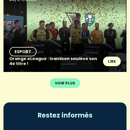
ESPORT
Orange eLeague : Ivanilson soulève son
LIRE
4e titre !
VOIR PLUS
Restez informés