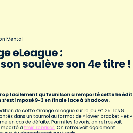
on Mental
e eLeague :
lson soulève son 4e titre 
 trop facilement qu’Ivanilson a remporté cette 5e édit
n s’est imposé 9-3 en finale face à Shadoow.
 édition de cette Orange eLeague sur le jeu FC 25. Les 8
frontés dans un tournoi au format de « lower bracket » et «
e en cas de défaite. Parmi les favoris, on retrouvait
 remporté à
trois reprises
. On retrouvait également