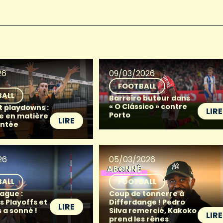
26
09/03/2026
FOOTBALL
BALL
Barreiro buteur dans
« O Clássico » contre
t playdowns :
LIRE
Porto
e en matière
LIRE
ntée
26
05/03/2026
ABONNÉ
BALL
FOOTBALL
ague :
Coup de tonnerre à
s Playoffs et
Differdange ! Pedro
LIRE
 a sonné !
Silva remercié, Kakoko
LIRE
prend les rênes