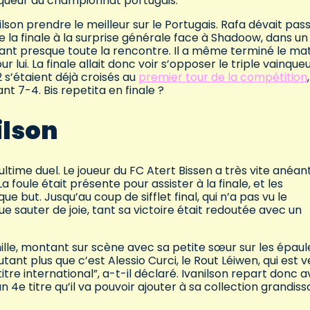
ainqueur du championnat portugais.
ilson prendre le meilleur sur le Portugais. Rafa dévait pas
 de la finale à la surprise générale face à Shadoow, dans un
dant presque toute la rencontre. Il a même terminé le ma
lui. La finale allait donc voir s’opposer le triple vainque
2 s’étaient déjà croisés au
premier tour de la compétition
tant 7-4. Bis repetita en finale ?
ilson
time duel. Le joueur du FC Atert Bissen a très vite anéant
foule était présente pour assister à la finale, et les
e but. Jusqu’au coup de sifflet final, qui n’a pas vu le
 sauter de joie, tant sa victoire était redoutée avec un
mille, montant sur scène avec sa petite sœur sur les épaul
tant plus que c’est Alessio Curci, le Rout Léiwen, qui est 
titre international”, a-t-il déclaré. Ivanilson repart donc 
4e titre qu’il va pouvoir ajouter à sa collection grandis