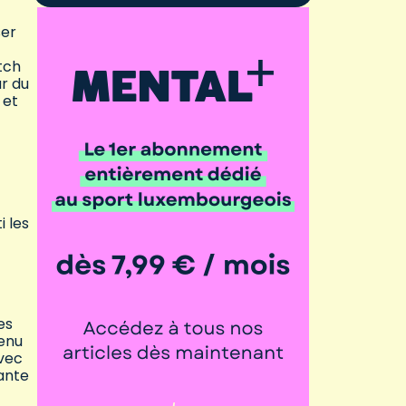
ser
tch
ur du
, et
i les
es
venu
avec
sante