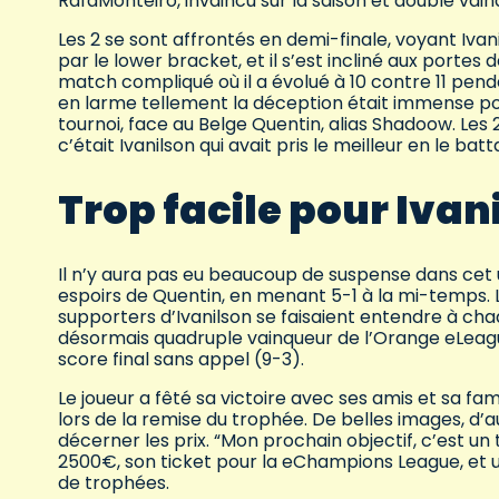
RafaMonteiro, invaincu sur la saison et double v
Les 2 se sont affrontés en demi-finale, voyant Ivan
par le lower bracket, et il s’est incliné aux portes
match compliqué où il a évolué à 10 contre 11 pen
en larme tellement la déception était immense pour 
tournoi, face au Belge Quentin, alias Shadoow. Les 
c’était Ivanilson qui avait pris le meilleur en le bat
Trop facile pour Ivan
Il n’y aura pas eu beaucoup de suspense dans cet ul
espoirs de Quentin, en menant 5-1 à la mi-temps. La 
supporters d’Ivanilson se faisaient entendre à chaqu
désormais quadruple vainqueur de l’Orange eLeague
score final sans appel (9-3).
Le joueur a fêté sa victoire avec ses amis et sa fa
lors de la remise du trophée. De belles images, d’au
décerner les prix. “Mon prochain objectif, c’est un 
2500€, son ticket pour la eChampions League, et un 
de trophées.