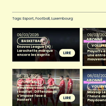
Tags: 
Esport
Football
Luxembourg
09/03/2026
09/03/20
ABONNÉ
BASKETBALL
VOLLEY
Enovos League (H) :
Larochette marque
Playoffs e
LIRE
encore les esprits
une entré
mouveme
08/03/2026
06/03/20
ABONNÉ
FOOTBALL
VOLLEY
Nouveau coach, même
résultat : Differdange
Mixvoip Le
s’impose face à
l’heure de
LIRE
Hostert
Playdowns