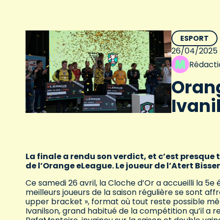
ESPORT
26/04/2025
Rédacti
Orang
Ivani
La finale a rendu son verdict, et c’est presque
de l’Orange eLeague. Le joueur de l’Atert Bisse
Ce samedi 26 avril, la Cloche d’Or a accueilli la 5e
meilleurs joueurs de la saison régulière se sont af
upper bracket », format où tout reste possible mêm
Ivanilson, grand habitué de la compétition qu’il a