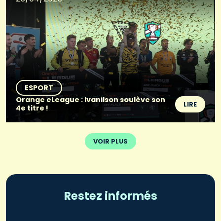
ESPORT
Orange eLeague : Ivanilson soulève son
LIRE
4e titre !
VOIR PLUS
Restez informés